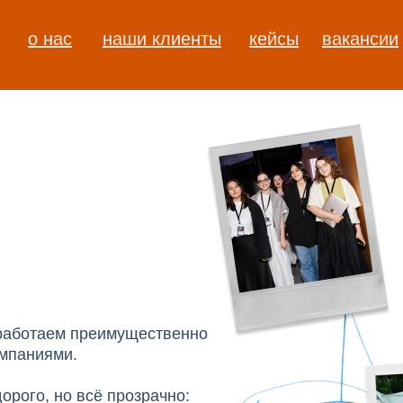
о нас
наши клиенты
кейсы
вакансии
 работаем преимущественно
ампаниями.
орого, но всё прозрачно: