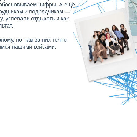
 обосновываем цифры. А ещё
рудникам и подрядчикам —
, успевали отдыхать и как
ьтат.
ому, но нам за них точно
имся нашими кейсами.