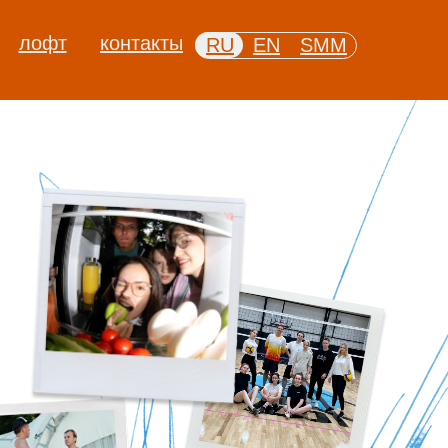
лофт
контакты
RU
EN
SMM