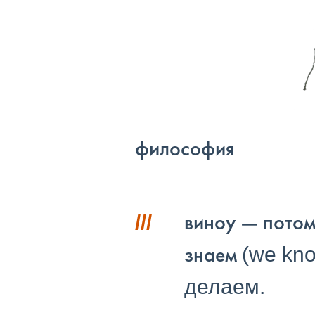
философия
виноу — потом
///
знаем
(we kno
делаем.